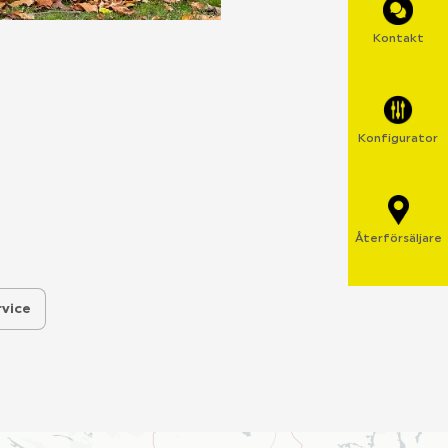
Kontakt
Konfigurator
Återförsäljare
rvice