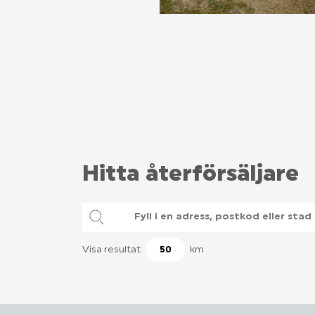
Hitta återförsäljare
Geolocalisation
Geolocation
Visa resultat
km
Map