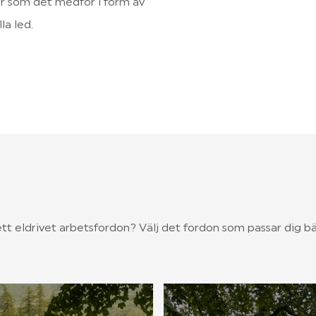
ar som det medför i form av 
la led.
ett eldrivet arbetsfordon? Välj det fordon som passar dig b