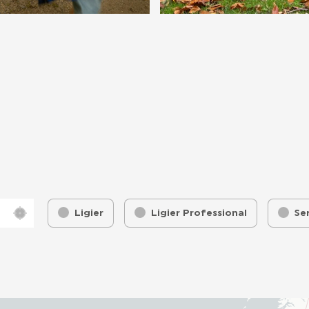
Filtre marque (map)
Hitta mig
Ligier
Ligier Professional
Se