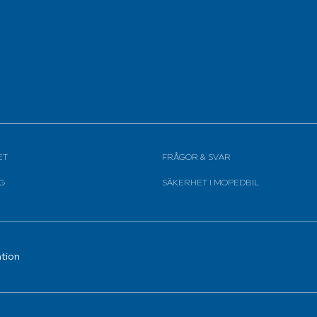
ET
FRÅGOR & SVAR
G
SÄKERHET I MOPEDBIL
ation