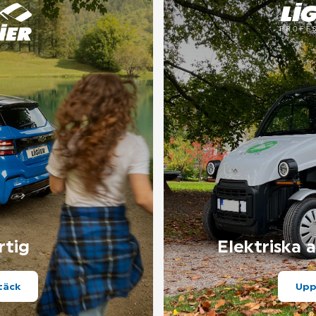
rtig
Elektriska 
täck
Upp