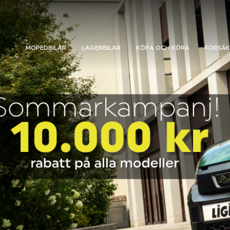
MOPEDBILAR
LAGERBILAR
KÖPA OCH KÖRA
FÖRSÄK