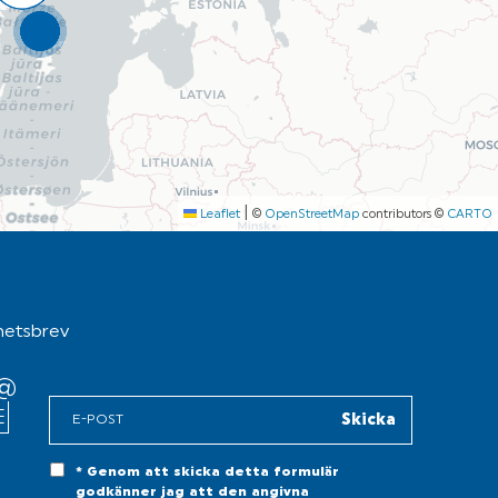
|
Leaflet
©
OpenStreetMap
contributors ©
CARTO
hetsbrev
* Genom att skicka detta formulär
godkänner jag att den angivna