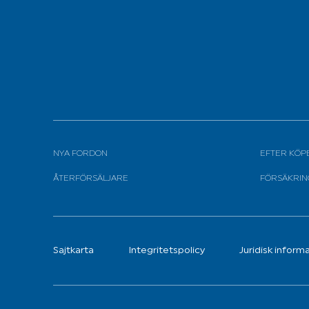
NYA FORDON
EFTER KÖP
ÅTERFÖRSÄLJARE
FÖRSÄKRIN
Sajtkarta
Integritetspolicy
Juridisk inform