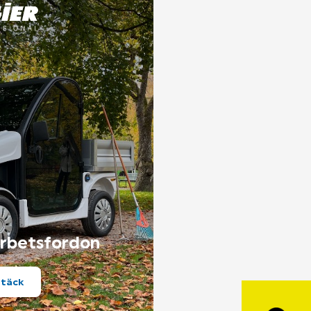
arbetsfordon
täck