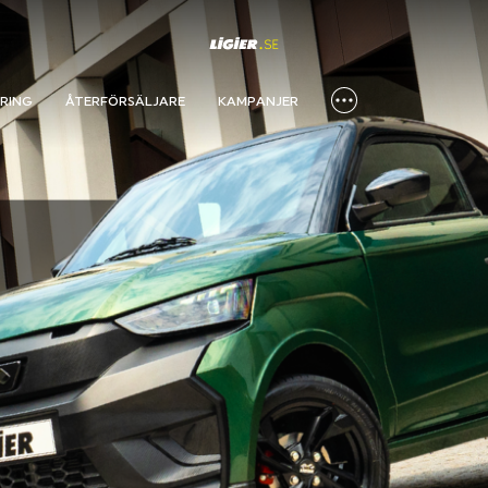
RING
ÅTERFÖRSÄLJARE
KAMPANJER