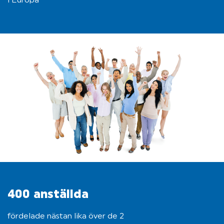
i Europa
400 anställda
fördelade nästan lika över de 2 