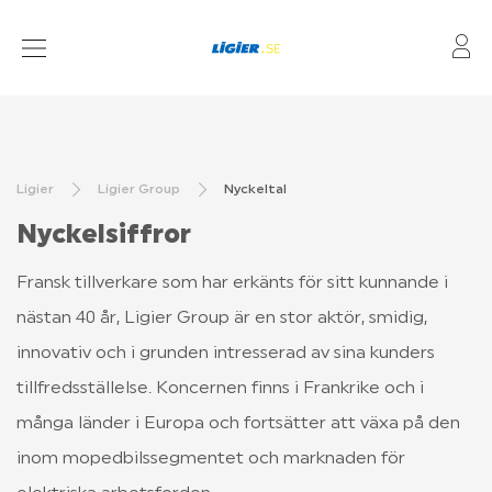
Mi
MOPEDBILAR
LAGERBILAR
Ligier
Ligier Group
Nyckeltal
KÖPA OCH KÖRA
Nyckelsiffror
FÖRSÄKRING
Fransk tillverkare som har erkänts för sitt kunnande i 
ÅTERFÖRSÄLJARE
nästan 40 år, Ligier Group är en stor aktör, smidig, 
KAMPANJER
innovativ och i grunden intresserad av sina kunders 
tillfredsställelse. Koncernen finns i Frankrike och i 
många länder i Europa och fortsätter att växa på den 
BYGG DIN BIL
inom mopedbilssegmentet och marknaden för 
FRÅGOR OCH SVAR