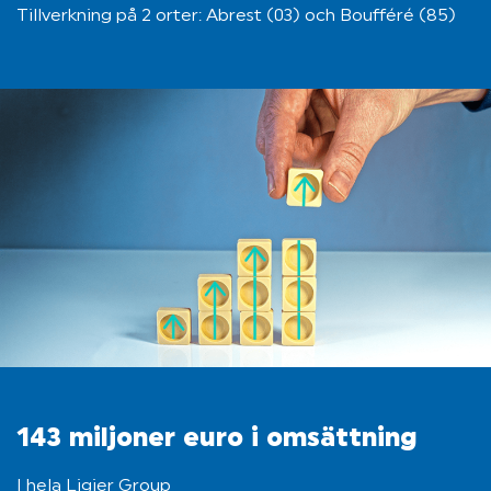
Tillverkning på 2 orter: Abrest (03) och Boufféré (85)
143 miljoner euro i omsättning
I hela Ligier Group