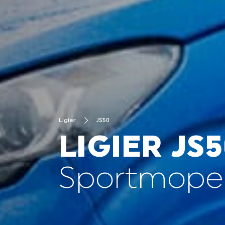
Ligier
JS50
LIGIER JS5
Sportmoped