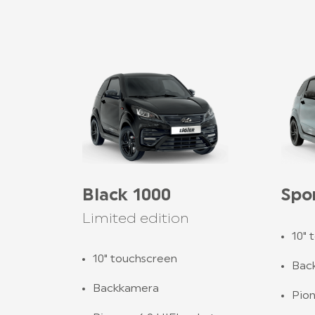
Black 1000
Spo
Limited edition
10" 
10" touchscreen
Bac
Backkamera
Pion