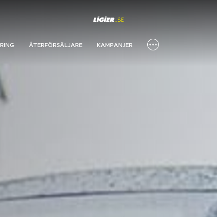
RING
ÅTERFÖRSÄLJARE
KAMPANJER