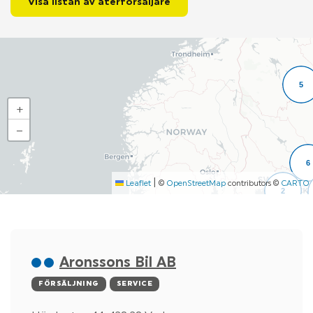
Visa listan av återförsäljare
OM LIGIER
Map
KONTAKTA OSS
5
+
−
6
|
Leaflet
©
OpenStreetMap
contributors ©
CARTO
2
Aronssons Bil AB
FÖRSÄLJNING
SERVICE