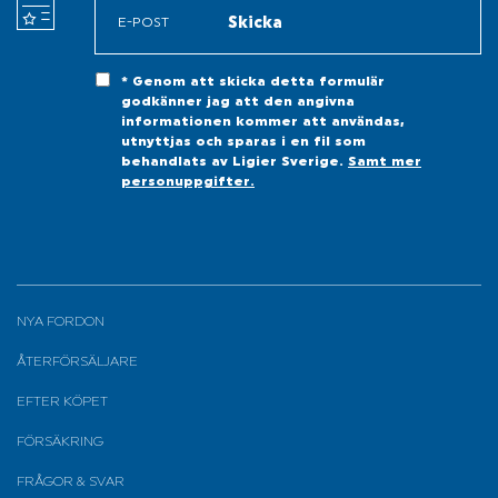
* Genom att skicka detta formulär
godkänner jag att den angivna
informationen kommer att användas,
utnyttjas och sparas i en fil som
behandlats av Ligier Sverige.
Samt mer
personuppgifter.
NYA FORDON
ÅTERFÖRSÄLJARE
EFTER KÖPET
FÖRSÄKRING
FRÅGOR & SVAR