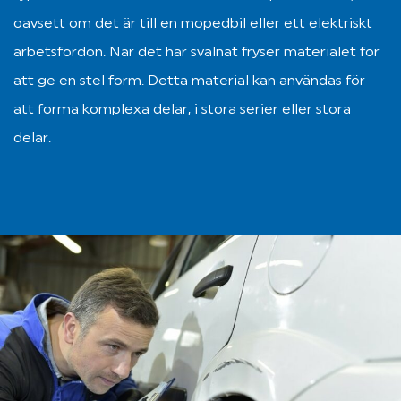
oavsett om det är till en mopedbil eller ett elektriskt 
arbetsfordon. När det har svalnat fryser materialet för 
att ge en stel form. Detta material kan användas för 
att forma komplexa delar, i stora serier eller stora 
delar.