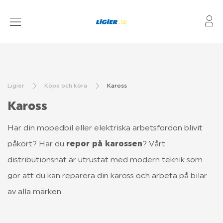
Mi
MOPEDBILAR
LAGERBILAR
Ligier
Köpa och köra
Kaross
KÖPA OCH KÖRA
Kaross
FÖRSÄKRING
Har din mopedbil eller elektriska arbetsfordon blivit 
ÅTERFÖRSÄLJARE
påkört? Har du 
repor på karossen
? Vårt 
KAMPANJER
distributionsnät är utrustat med modern teknik som 
gör att du kan reparera din kaross och arbeta på bilar 
av alla märken.
BYGG DIN BIL
FRÅGOR OCH SVAR