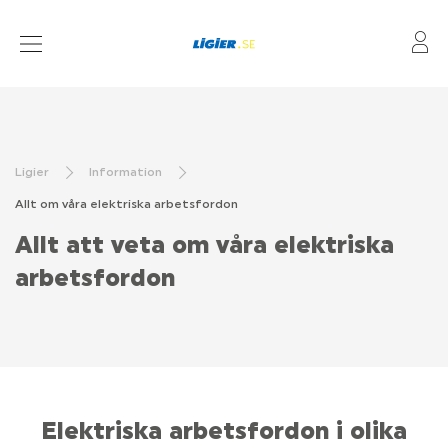
Mi
MOPEDBILAR
LAGERBILAR
Ligier
Information
KÖPA OCH KÖRA
Allt om våra elektriska arbetsfordon
FÖRSÄKRING
Allt att veta om våra elektriska
ÅTERFÖRSÄLJARE
arbetsfordon
KAMPANJER
BYGG DIN BIL
Elektriska arbetsfordon i olika
FRÅGOR OCH SVAR