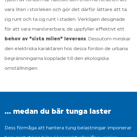
typen av fordon har faktiskt den enorma fördelen att 
vara liten i storleken och gör det därför lättare att ta 
sig runt och ta sig runt i staden. Verkligen designade 
för att vara manövrerbara, de uppfyller effektivt ett 
behov av "sista milen" leverans
. Dessutom minskar 
den elektriska karaktären hos dessa fordon de urbana 
begränsningarna kopplade till den ekologiska 
omställningen.
... medan du bär tunga laster
Dess förmåga att hantera tung belastningar imponerar 